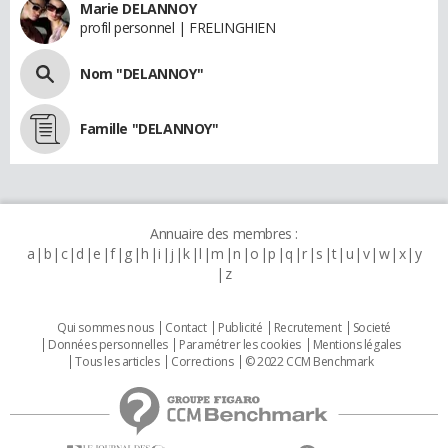
Marie DELANNOY
profil personnel | FRELINGHIEN
Nom "DELANNOY"
Famille "DELANNOY"
Annuaire des membres :
a
b
c
d
e
f
g
h
i
j
k
l
m
n
o
p
q
r
s
t
u
v
w
x
y
z
Qui sommes nous
Contact
Publicité
Recrutement
Societé
Données personnelles
Paramétrer les cookies
Mentions légales
Tous les articles
Corrections
© 2022 CCM Benchmark