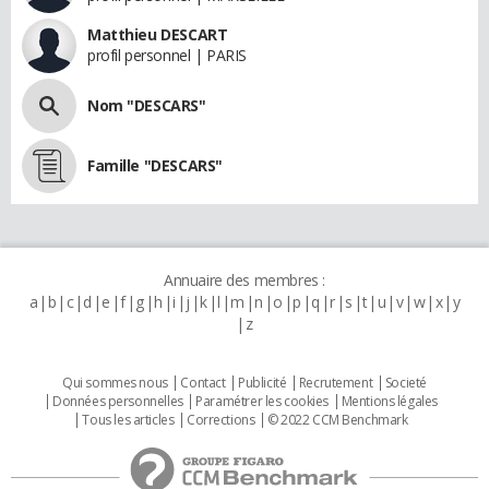
Matthieu DESCART
profil personnel | PARIS
Nom "DESCARS"
Famille "DESCARS"
Annuaire des membres :
a
b
c
d
e
f
g
h
i
j
k
l
m
n
o
p
q
r
s
t
u
v
w
x
y
z
Qui sommes nous
Contact
Publicité
Recrutement
Societé
Données personnelles
Paramétrer les cookies
Mentions légales
Tous les articles
Corrections
© 2022 CCM Benchmark