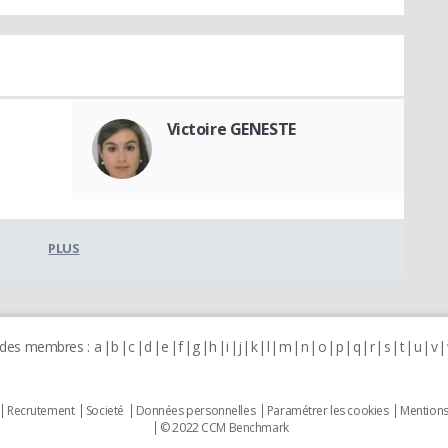
Victoire GENESTE
PLUS
 des membres :
a
b
c
d
e
f
g
h
i
j
k
l
m
n
o
p
q
r
s
t
u
v
Recrutement
Societé
Données personnelles
Paramétrer les cookies
Mentions
© 2022 CCM Benchmark