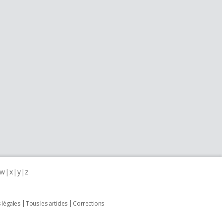
w
x
y
z
 légales
Tous les articles
Corrections