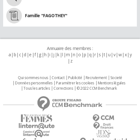
Famille "FAGOTHEY"
Annuaire des membres :
a
b
c
d
e
f
g
h
i
j
k
l
m
n
o
p
q
r
s
t
u
v
w
x
y
z
Qui sommes nous
Contact
Publicité
Recrutement
Societé
Données personnelles
Paramétrer les cookies
Mentions légales
Tous les articles
Corrections
© 2022 CCM Benchmark