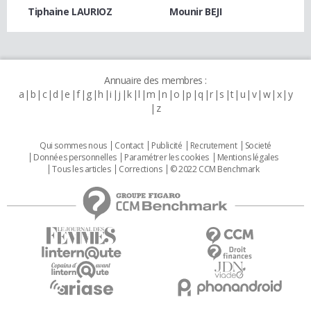
Tiphaine LAURIOZ
Mounir BEJI
Annuaire des membres :
a
b
c
d
e
f
g
h
i
j
k
l
m
n
o
p
q
r
s
t
u
v
w
x
y
z
Qui sommes nous
Contact
Publicité
Recrutement
Societé
Données personnelles
Paramétrer les cookies
Mentions légales
Tous les articles
Corrections
© 2022 CCM Benchmark