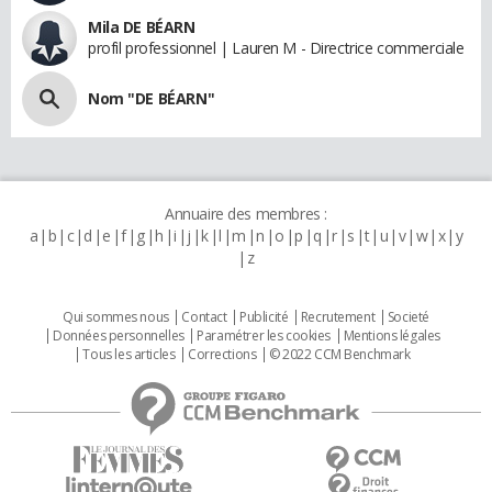
Mila DE BÉARN
profil professionnel | Lauren M - Directrice commerciale
Nom "DE BÉARN"
Annuaire des membres :
a
b
c
d
e
f
g
h
i
j
k
l
m
n
o
p
q
r
s
t
u
v
w
x
y
z
Qui sommes nous
Contact
Publicité
Recrutement
Societé
Données personnelles
Paramétrer les cookies
Mentions légales
Tous les articles
Corrections
© 2022 CCM Benchmark