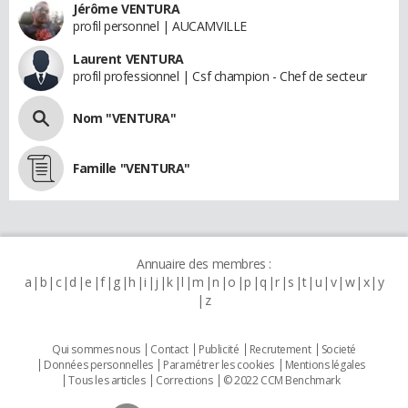
Jérôme VENTURA
profil personnel | AUCAMVILLE
Laurent VENTURA
profil professionnel | Csf champion - Chef de secteur
Nom "VENTURA"
Famille "VENTURA"
Annuaire des membres :
a
b
c
d
e
f
g
h
i
j
k
l
m
n
o
p
q
r
s
t
u
v
w
x
y
z
Qui sommes nous
Contact
Publicité
Recrutement
Societé
Données personnelles
Paramétrer les cookies
Mentions légales
Tous les articles
Corrections
© 2022 CCM Benchmark