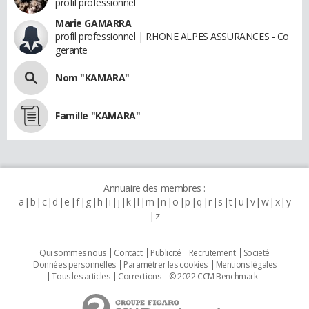
profil professionnel
Marie GAMARRA
profil professionnel | RHONE ALPES ASSURANCES - Co
gerante
Nom "KAMARA"
Famille "KAMARA"
Annuaire des membres :
a
b
c
d
e
f
g
h
i
j
k
l
m
n
o
p
q
r
s
t
u
v
w
x
y
z
Qui sommes nous
Contact
Publicité
Recrutement
Societé
Données personnelles
Paramétrer les cookies
Mentions légales
Tous les articles
Corrections
© 2022 CCM Benchmark