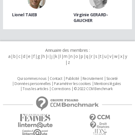
Lionel TAIEB
Virginie GERARD-
GAUCHER
Annuaire des membres :
a
b
c
d
e
f
g
h
i
j
k
l
m
n
o
p
q
r
s
t
u
v
w
x
y
z
Qui sommes nous
Contact
Publicité
Recrutement
Societé
Données personnelles
Paramétrer les cookies
Mentions légales
Tous les articles
Corrections
© 2022 CCM Benchmark