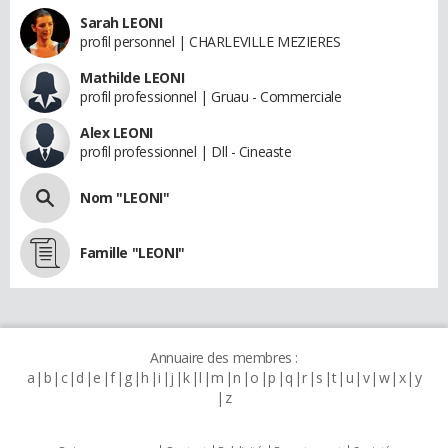
Sarah LEONI
profil personnel | CHARLEVILLE MEZIERES
Mathilde LEONI
profil professionnel | Gruau - Commerciale
Alex LEONI
profil professionnel | Dll - Cineaste
Nom "LEONI"
Famille "LEONI"
Annuaire des membres :
a
b
c
d
e
f
g
h
i
j
k
l
m
n
o
p
q
r
s
t
u
v
w
x
y
z