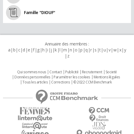
Famille "DIOUF"
Annuaire des membres :
a
b
c
d
e
f
g
h
i
j
k
l
m
n
o
p
q
r
s
t
u
v
w
x
y
z
Qui sommes nous
Contact
Publicité
Recrutement
Societé
Données personnelles
Paramétrer les cookies
Mentions légales
Tous les articles
Corrections
© 2022 CCM Benchmark