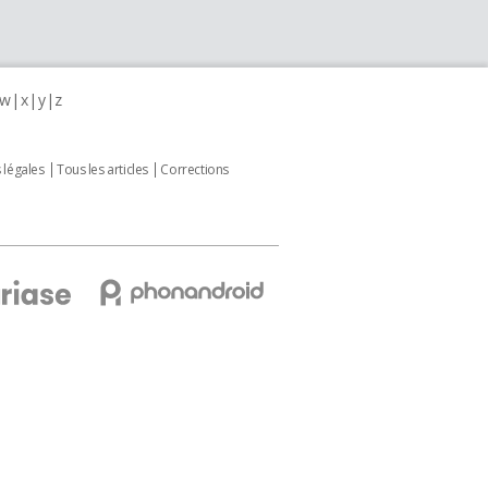
w
x
y
z
 légales
Tous les articles
Corrections