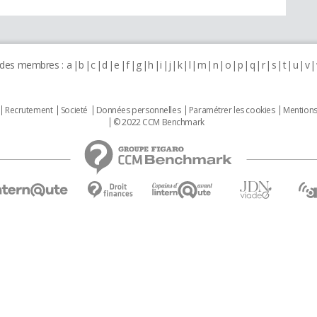
 des membres :
a
b
c
d
e
f
g
h
i
j
k
l
m
n
o
p
q
r
s
t
u
v
Recrutement
Societé
Données personnelles
Paramétrer les cookies
Mentions
© 2022 CCM Benchmark