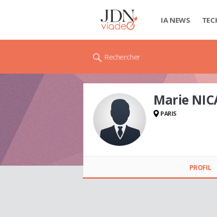
IA NEWS
TEC
Rechercher
Marie NI
PARIS
Marie NICAUD
PROFIL