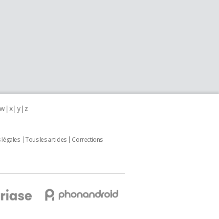
w
x
y
z
 légales
Tous les articles
Corrections