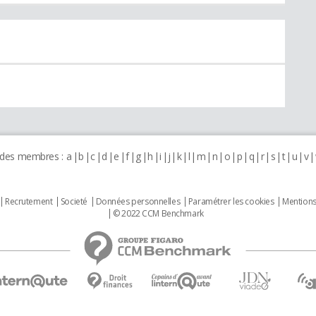
 des membres :
a
b
c
d
e
f
g
h
i
j
k
l
m
n
o
p
q
r
s
t
u
v
Recrutement
Societé
Données personnelles
Paramétrer les cookies
Mentions
© 2022 CCM Benchmark