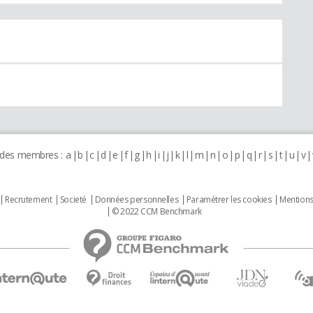
 des membres :
a
b
c
d
e
f
g
h
i
j
k
l
m
n
o
p
q
r
s
t
u
v
Recrutement
Societé
Données personnelles
Paramétrer les cookies
Mentions
© 2022 CCM Benchmark