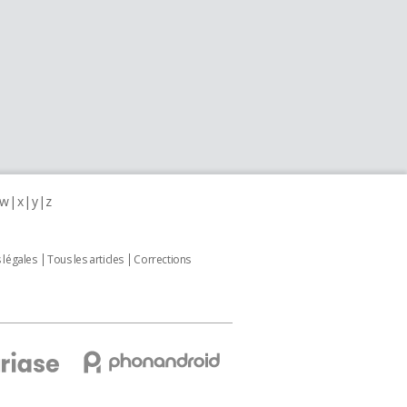
w
x
y
z
 légales
Tous les articles
Corrections