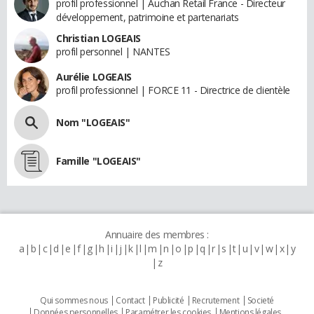
profil professionnel | Auchan Retail France - Directeur
développement, patrimoine et partenariats
Christian LOGEAIS
profil personnel | NANTES
Aurélie LOGEAIS
profil professionnel | FORCE 11 - Directrice de clientèle
Nom "LOGEAIS"
Famille "LOGEAIS"
Annuaire des membres :
a
b
c
d
e
f
g
h
i
j
k
l
m
n
o
p
q
r
s
t
u
v
w
x
y
z
Qui sommes nous
Contact
Publicité
Recrutement
Societé
Données personnelles
Paramétrer les cookies
Mentions légales