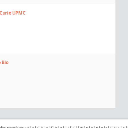
e Curie UPMC
 Bio
 des membres :
a
b
c
d
e
f
g
h
i
j
k
l
m
n
o
p
q
r
s
t
u
v