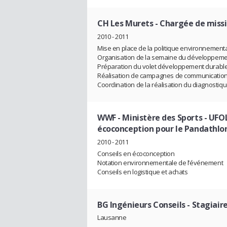
CH Les Murets
- Chargée de miss
2010 - 2011
Mise en place de la politique environnementa
Organisation de la semaine du développemen
Préparation du volet développement durable d
Réalisation de campagnes de communicatio
Coordination de la réalisation du diagnosti
WWF - Ministère des Sports - UFO
écoconception pour le Pandathlo
2010 - 2011
Conseils en écoconception
Notation environnementale de l’événement
Conseils en logistique et achats
BG Ingénieurs Conseils
- Stagiair
Lausanne