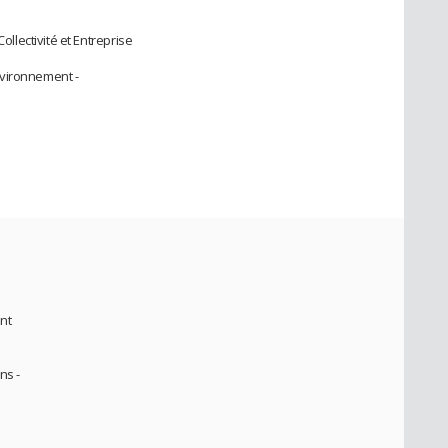
lectivité et Entreprise
nvironnement -
nt
ns -