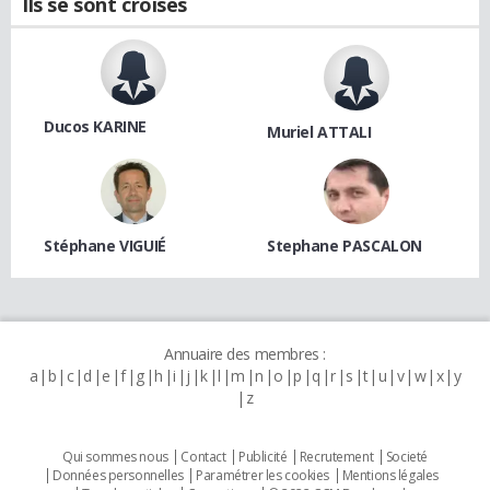
Ils se sont croisés
Ducos KARINE
Muriel ATTALI
Stéphane VIGUIÉ
Stephane PASCALON
Annuaire des membres :
a
b
c
d
e
f
g
h
i
j
k
l
m
n
o
p
q
r
s
t
u
v
w
x
y
z
Qui sommes nous
Contact
Publicité
Recrutement
Societé
Données personnelles
Paramétrer les cookies
Mentions légales