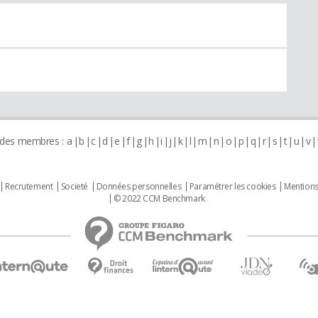
 des membres :
a
b
c
d
e
f
g
h
i
j
k
l
m
n
o
p
q
r
s
t
u
v
Recrutement
Societé
Données personnelles
Paramétrer les cookies
Mentions
© 2022 CCM Benchmark