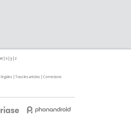
w
x
y
z
 légales
Tous les articles
Corrections