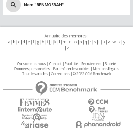
Nom "BENMOSBAH"
Annuaire des membres :
a
b
c
d
e
f
g
h
i
j
k
l
m
n
o
p
q
r
s
t
u
v
w
x
y
z
Qui sommes nous
Contact
Publicité
Recrutement
Societé
Données personnelles
Paramétrer les cookies
Mentions légales
Tous les articles
Corrections
© 2022 CCM Benchmark