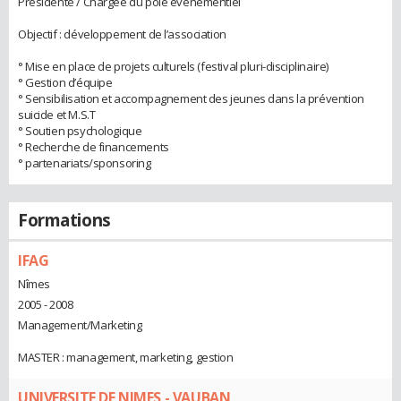
Présidente / Chargée du pôle événementiel
Objectif : développement de l’association
° Mise en place de projets culturels (festival pluri-disciplinaire)
° Gestion d’équipe
° Sensibilisation et accompagnement des jeunes dans la prévention
suicide et M.S.T
° Soutien psychologique
° Recherche de financements
° partenariats/sponsoring
Formations
IFAG
Nîmes
2005 - 2008
Management/Marketing
MASTER : management, marketing, gestion
UNIVERSITE DE NIMES - VAUBAN