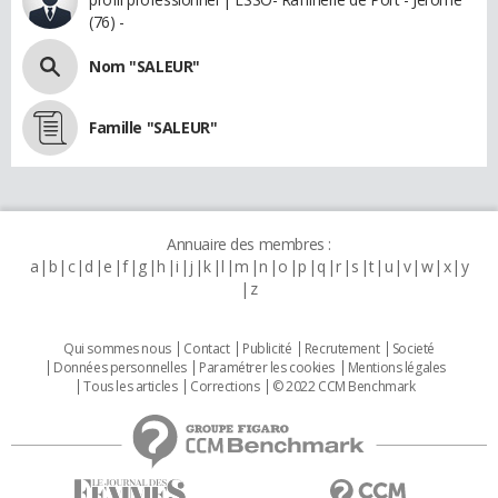
(76) -
Nom "SALEUR"
Famille "SALEUR"
Annuaire des membres :
a
b
c
d
e
f
g
h
i
j
k
l
m
n
o
p
q
r
s
t
u
v
w
x
y
z
Qui sommes nous
Contact
Publicité
Recrutement
Societé
Données personnelles
Paramétrer les cookies
Mentions légales
Tous les articles
Corrections
© 2022 CCM Benchmark