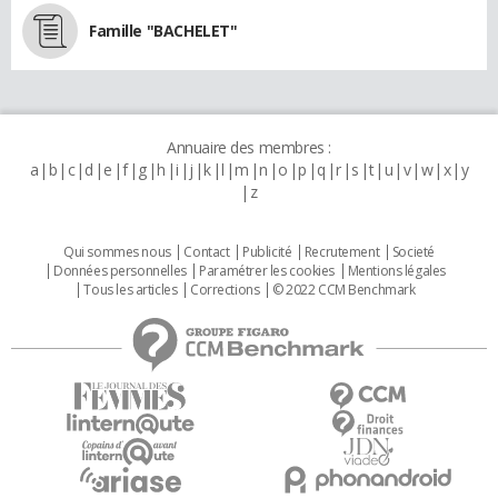
Famille "BACHELET"
Annuaire des membres :
a
b
c
d
e
f
g
h
i
j
k
l
m
n
o
p
q
r
s
t
u
v
w
x
y
z
Qui sommes nous
Contact
Publicité
Recrutement
Societé
Données personnelles
Paramétrer les cookies
Mentions légales
Tous les articles
Corrections
© 2022 CCM Benchmark