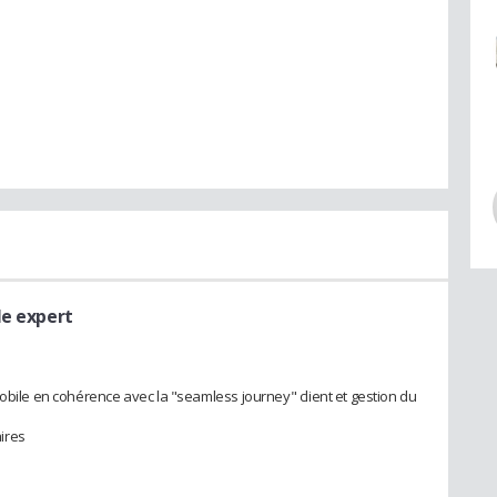
le expert
obile en cohérence avec la "seamless journey" client et gestion du
ires