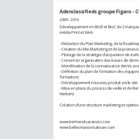
Adenclassifieds groupe Figaro
- 
2009 - 2010
Développement en BtoB et BtoC de 2 marques 
média Print et Web
- Rédaction du Plan Marketing, de la Roadmap 
- Création du Mix Marketing et de la promess
- Pilotage de la stratégie d’acquisition de tra
- Conseil en organisation des bases de donn
- Monétisation de la connaissance clients av
- Définition du plan de formation des équipe
formations
- Développement nouveau produit via le site
- Mise en place du process de veille et de B
Nielsen)
Création d’une structure marketing et optimisa
www.bertrandvacances.com
www.bellesmaisonsalouer.com