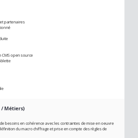
 et partenaires
ctionné
duite
un CMS open source
ablette
le
 / Métiers)
 de besoins en cohérence avec les contraintes de mise en oeuvre
définition du macro chiffrage et prise en compte des règles de