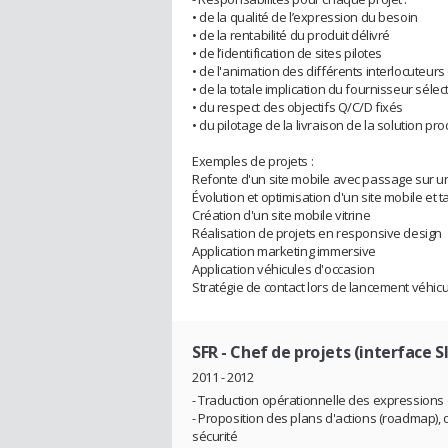
• de la qualité de l’expression du besoin
• de la rentabilité du produit délivré
• de l’identification de sites pilotes
• de l'animation des différents interlocuteurs
• de la totale implication du fournisseur séle
• du respect des objectifs Q/C/D fixés
• du pilotage de la livraison de la solution pro
Exemples de projets :
Refonte d'un site mobile avec passage sur 
Évolution et optimisation d'un site mobile et t
Création d'un site mobile vitrine
Réalisation de projets en responsive design
Application marketing immersive
Application véhicules d'occasion
Stratégie de contact lors de lancement véhicu
SFR
- Chef de projets (interface SI
2011 - 2012
- Traduction opérationnelle des expressions
- Proposition des plans d'actions (roadmap), 
sécurité