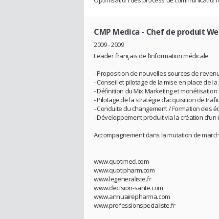
Optimisation des process de communication e
CMP Medica
- Chef de produit W
2009 - 2009
Leader français de l’information médicale
- Proposition de nouvelles sources de reve
- Conseil et pilotage de la mise en place de
- Définition du Mix Marketing et monétisati
- Pilotage de la stratégie d’acquisition de traf
- Conduite du changement / Formation des équi
- Développement produit via la création d’u
Accompagnement dans la mutation de marché
www.quotimed.com
www.quotipharm.com
www.legeneraliste.fr
www.decision-sante.com
www.annuairepharma.com
www.professionspecialiste.fr