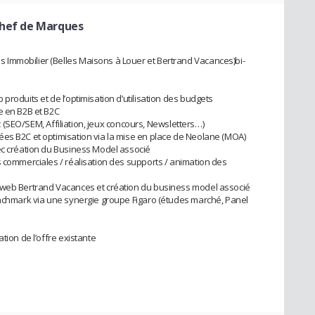
Chef de Marques
Immobilier (Belles Maisons à Louer et Bertrand Vacances)bi-
produits et de l’optimisation d’utilisation des budgets
e en B2B et B2C
fic (SEO/SEM, Affiliation, jeux concours, Newsletters…)
ées B2C et optimisation via la mise en place de Neolane (MOA)
ec création du Business Model associé
s commerciales / réalisation des supports / animation des
 web Bertrand Vacances et création du business model associé
enchmark via une synergie groupe Figaro (études marché, Panel
tion de l’offre existante