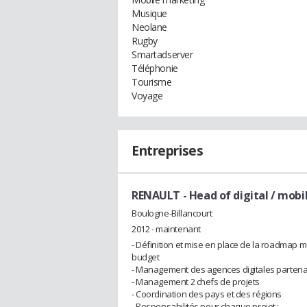
Musique
Neolane
Rugby
Smartadserver
Téléphonie
Tourisme
Voyage
Entreprises
RENAULT
- Head of digital / mobi
Boulogne-Billancourt
2012 - maintenant
- Définition et mise en place de la roadmap m
budget
- Management des agences digitales partena
- Management 2 chefs de projets
- Coordination des pays et des régions
- Responsabilités pour chaque projet :