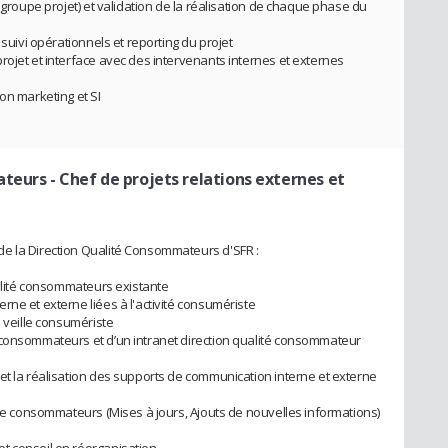
 groupe projet) et validation de la réalisation de chaque phase du
 suivi opérationnels et reporting du projet
rojet et interface avec des intervenants internes et externes
on marketing et SI
ateurs
- Chef de projets relations externes et
e la Direction Qualité Consommateurs d'SFR :
ualité consommateurs existante
ne et externe liées à l'activité consumériste
e veille consumériste
 consommateurs et d’un intranet direction qualité consommateur
et la réalisation des supports de communication interne et externe
 de consommateurs (Mises à jours, Ajouts de nouvelles informations)