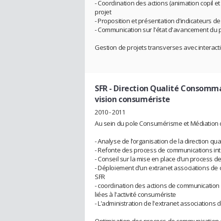
- Coordination des actions (animation copil et
projet
- Proposition et présentation d’indicateurs de
- Communication sur l'état d'avancement du p
Gestion de projets transverses avec interacti
SFR - Direction Qualité Consomm
vision consumériste
2010 - 2011
Au sein du pole Consumérisme et Médiation d
- Analyse de l’organisation de la direction q
- Refonte des process de communications inter
- Conseil sur la mise en place d’un process d
- Déploiement d’un extranet associations de
SFR
- coordination des actions de communication 
liées à l'activité consumériste
- L'administration de l'extranet associations