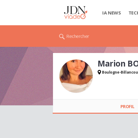
IA NEWS
TEC
Rechercher
Marion B
Boulogne-Billancou
Marion BOUCRELLE
PROFIL