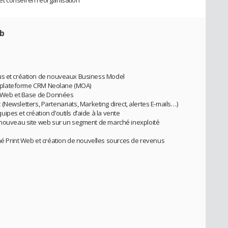
t conseil en réorganisation
eb
nus et création de nouveaux Business Model
 la plateforme CRM Neolane (MOA)
on Web et Base de Données
ic (Newsletters, Partenariats, Marketing direct, alertes E-mails…)
pes et création d’outils d’aide à la vente
n nouveau site web sur un segment de marché inexploité
 Print Web et création de nouvelles sources de revenus