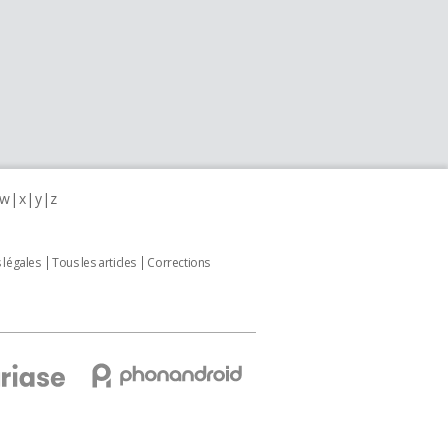
w
x
y
z
 légales
Tous les articles
Corrections