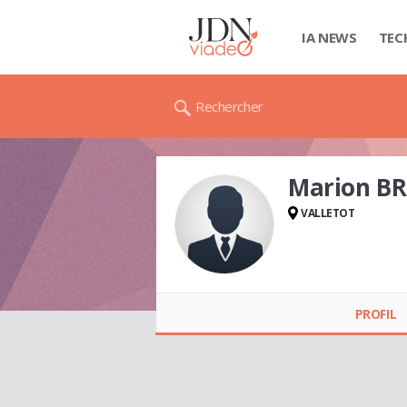
IA NEWS
TEC
Rechercher
Marion B
VALLETOT
Marion BRUNEAU
PROFIL