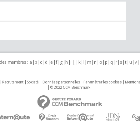
 des membres :
a
b
c
d
e
f
g
h
i
j
k
l
m
n
o
p
q
r
s
t
u
v
Recrutement
Societé
Données personnelles
Paramétrer les cookies
Mentions
© 2022 CCM Benchmark