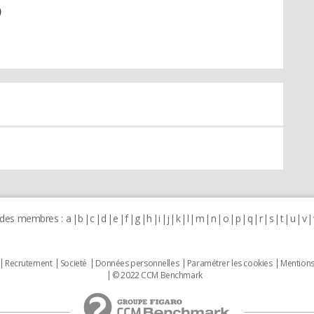
)
 des membres :
a
b
c
d
e
f
g
h
i
j
k
l
m
n
o
p
q
r
s
t
u
v
Recrutement
Societé
Données personnelles
Paramétrer les cookies
Mentions
© 2022 CCM Benchmark