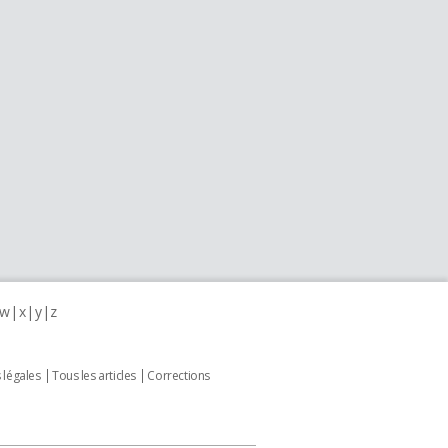
w
x
y
z
 légales
Tous les articles
Corrections