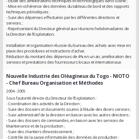
- Etude des améliorations techniques et technologiques dans l’usine ;
- Mise en cohérence des données du tableau de bord et des rapports
techniques périodiques ;
- Suivi des dépenses effectuées par les différentes directions et
services ;
- Représentant du Directeur général aux réunions hebdomadaires de
la Direction de l’Exploitation.
Installation et organisation réussie du bureau des achats avec mise en
place des procédures et instructions d’achat.
Réduction du montant des dépenses de 4% en un an, amélioration des
services et prestations des fournisseurs locaux et internationaux
Nouvelle Industrie des Oléagineux du Togo - NIOTO
- Chef Bureau Organisation et Méthodes
2004 - 2005
Sous l’autorité directe du Directeur de l’Exploitation :
- Coordination des activités de la Direction ;
- Suivi des dossiers et documents soumis à l’étude des divers services ;
- Suivi administratif de la direction en liaison avec les autres directions ;
- Suivi des dossiers de commandes, en liaison avec les services de
Maintenance et de la production ;
- Suivi des chantiers d’investissement ;
- Contrôle de la saisie informatisée des données de production ;