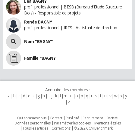
Léa BAGNY
profil professionnel | BESB (Bureau d'Etude Structure
Bois) - Responsable de projets
Renée BAGNY
profil professionnel | IRTS - Assistante de direction
Nom "BAGNY"
Famille "BAGNY"
Annuaire des membres :
a
b
c
d
e
f
g
h
i
j
k
l
m
n
o
p
q
r
s
t
u
v
w
x
y
z
Qui sommes nous
Contact
Publicité
Recrutement
Societé
Données personnelles
Paramétrer les cookies
Mentions légales
Tous les articles
Corrections
© 2022 CCM Benchmark