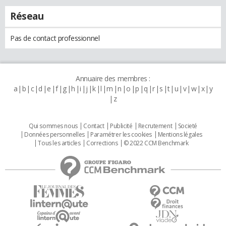
Réseau
Pas de contact professionnel
Annuaire des membres :
a
b
c
d
e
f
g
h
i
j
k
l
m
n
o
p
q
r
s
t
u
v
w
x
y
z
Qui sommes nous
Contact
Publicité
Recrutement
Societé
Données personnelles
Paramétrer les cookies
Mentions légales
Tous les articles
Corrections
© 2022 CCM Benchmark