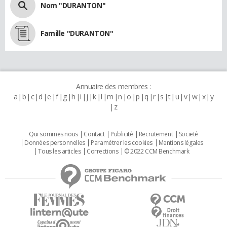
Nom "DURANTON"
Famille "DURANTON"
Annuaire des membres :
a
b
c
d
e
f
g
h
i
j
k
l
m
n
o
p
q
r
s
t
u
v
w
x
y
z
Qui sommes nous
Contact
Publicité
Recrutement
Societé
Données personnelles
Paramétrer les cookies
Mentions légales
Tous les articles
Corrections
© 2022 CCM Benchmark