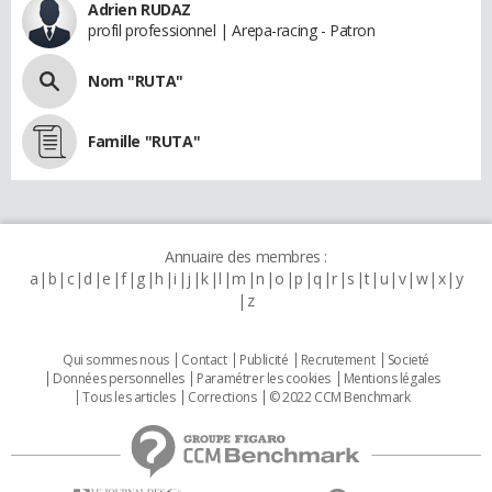
Adrien RUDAZ
profil professionnel | Arepa-racing - Patron
Nom "RUTA"
Famille "RUTA"
Annuaire des membres :
a
b
c
d
e
f
g
h
i
j
k
l
m
n
o
p
q
r
s
t
u
v
w
x
y
z
Qui sommes nous
Contact
Publicité
Recrutement
Societé
Données personnelles
Paramétrer les cookies
Mentions légales
Tous les articles
Corrections
© 2022 CCM Benchmark