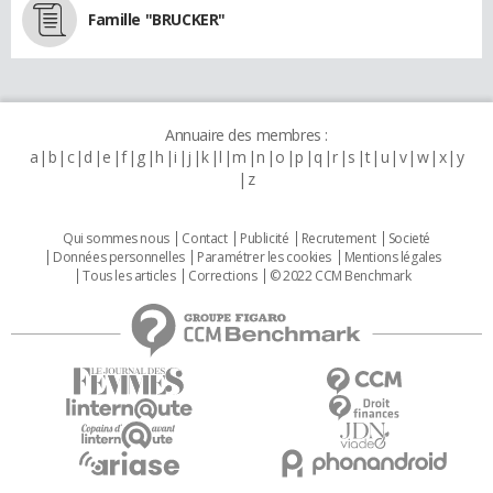
Famille "BRUCKER"
Annuaire des membres :
a
b
c
d
e
f
g
h
i
j
k
l
m
n
o
p
q
r
s
t
u
v
w
x
y
z
Qui sommes nous
Contact
Publicité
Recrutement
Societé
Données personnelles
Paramétrer les cookies
Mentions légales
Tous les articles
Corrections
© 2022 CCM Benchmark