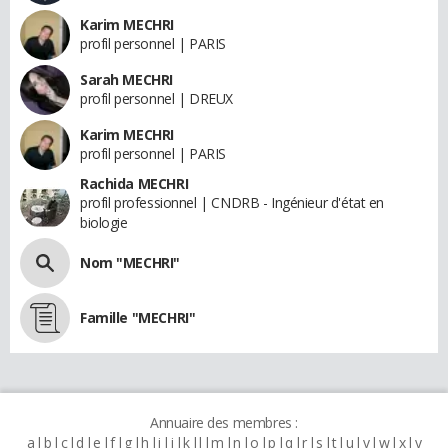
Karim MECHRI
profil personnel | PARIS
Sarah MECHRI
profil personnel | DREUX
Karim MECHRI
profil personnel | PARIS
Rachida MECHRI
profil professionnel | CNDRB - Ingénieur d'état en
biologie
Nom "MECHRI"
Famille "MECHRI"
Annuaire des membres :
a
b
c
d
e
f
g
h
i
j
k
l
m
n
o
p
q
r
s
t
u
v
w
x
y