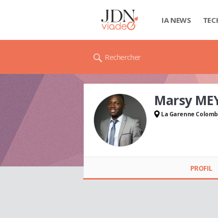
IA NEWS
TEC
Rechercher
Marsy M
La Garenne Colom
Marsy MEYONG
DOUMAMPOUOM
PROFIL