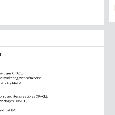
l
nologies ORACLE,
ne marketing, web séminaire
 à la signature
ion d'architectures cibles ORACLE,
hnologies ORACLE,
syTrust LM