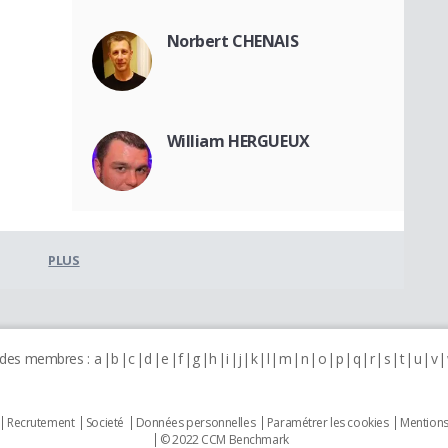
Norbert CHENAIS
William HERGUEUX
PLUS
 des membres :
a
b
c
d
e
f
g
h
i
j
k
l
m
n
o
p
q
r
s
t
u
v
Recrutement
Societé
Données personnelles
Paramétrer les cookies
Mentions
© 2022 CCM Benchmark