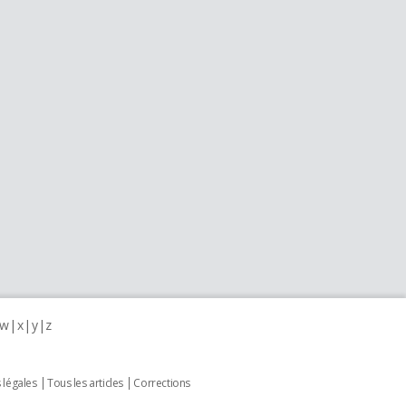
w
x
y
z
 légales
Tous les articles
Corrections