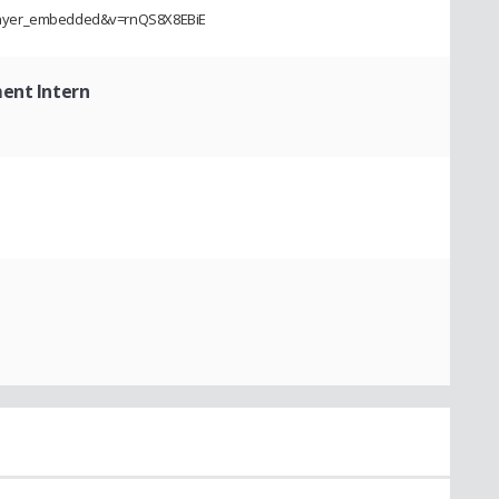
player_embedded&v=rnQS8X8EBiE
ent Intern