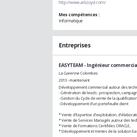
http://www.arkzoyd.com/
Mes compétences :
Informatique
Entreprises
EASYTEAM
- Ingénieur commercia
La Garenne Colombes
2013 - maintenant
Développement commercial autour des tech
- Génération de leads : prospection, campag
- Gestion du Cycle de vente de la qualification
- Développement d'un portefeuille client
* Vente d'Expertise d'exploitation, d'élaborat
* Vente de Services Managés autour des tec
* Vente de Formations Certifiées ORACLE,
* Développement et Ventes de la solution Ea