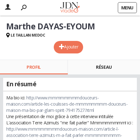
MENU
Marthe DAYAS-EYOUM
LE TAILLAN MEDOC
Ajouter
PROFIL
RÉSEAU
En résumé
Ma bio ici:
http://www.mmmmmmmmdouceurs-
maison.com/article-les-coulisses-de-mmmmmmmm-douceurs-
maison-ma-bio-par-glam-spirit-79417527.html
Une présentation de moi grâce à cette interview intitulée
L'association Terre Azimuts "me fait parler" Mmmmmmmmm! ici :
http://www.mmmmmmmmdouceurs-maison.com/article-l-
association-terre-azimuts-m-a-fait-parler-mmmmmmmmm-