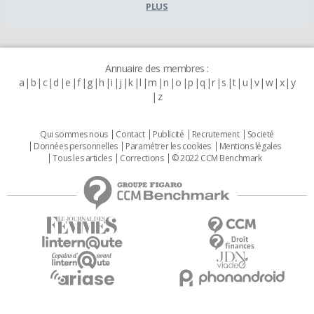
PLUS
Annuaire des membres :
a
b
c
d
e
f
g
h
i
j
k
l
m
n
o
p
q
r
s
t
u
v
w
x
y
z
Qui sommes nous
Contact
Publicité
Recrutement
Societé
Données personnelles
Paramétrer les cookies
Mentions légales
Tous les articles
Corrections
© 2022 CCM Benchmark