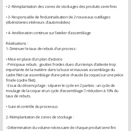
• 2- Réimplantation des zones de stockages des produits semi-finis
• 3- Responsable de l’industrialisation de 2 nouveaux outillages
(ébénisteries intérieurs d’automobiles)
• 4- Amélioration continue sur l’atelier d’assemblage
Réalisations :
1- Diminuer le taux de rebuts d’un process :
• Mise en place d’un plan d’actions
- Principaux rebuts : gouttes froides dues d’un temps d’attente trop
importante de la matière dans la buse et mauvais assemblage du
cadre filet car assemblage d’une pièce chaude (la coque) sur une pièce
froide (cadre filet).
- Essai du désencyclage : séparer le cycle en 2 parties : un cycle de
moulage de la coque et un cycle d’assemblage  réduction à 10% du
taux de rebuts.
• Suivi et contrôle du processus
2- Réimplantation de zones de stockage :
- Détermination du volume nécessaire de chaque produit semi-fini