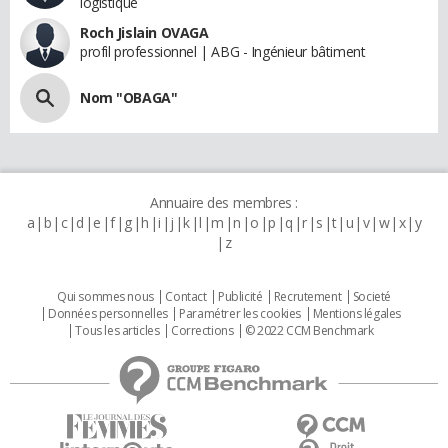
logistique
Roch Jislain OVAGA
profil professionnel | ABG - Ingénieur bâtiment
Nom "OBAGA"
Annuaire des membres :
a
b
c
d
e
f
g
h
i
j
k
l
m
n
o
p
q
r
s
t
u
v
w
x
y
z
Qui sommes nous
Contact
Publicité
Recrutement
Societé
Données personnelles
Paramétrer les cookies
Mentions légales
Tous les articles
Corrections
© 2022 CCM Benchmark