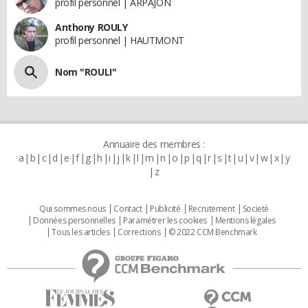
profil personnel | ARPAJON
Anthony ROULY
profil personnel | HAUTMONT
Nom "ROULI"
Annuaire des membres :
a
b
c
d
e
f
g
h
i
j
k
l
m
n
o
p
q
r
s
t
u
v
w
x
y
z
Qui sommes nous
Contact
Publicité
Recrutement
Societé
Données personnelles
Paramétrer les cookies
Mentions légales
Tous les articles
Corrections
© 2022 CCM Benchmark