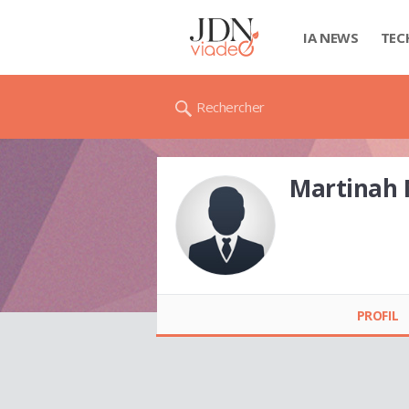
IA NEWS
TEC
Rechercher
Martinah
Martinah
Normandine
PROFIL
NIRISOA