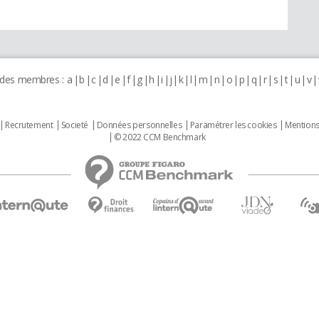
 des membres :
a
b
c
d
e
f
g
h
i
j
k
l
m
n
o
p
q
r
s
t
u
v
Recrutement
Societé
Données personnelles
Paramétrer les cookies
Mentions
© 2022 CCM Benchmark