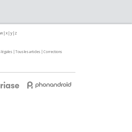
w
x
y
z
 légales
Tous les articles
Corrections