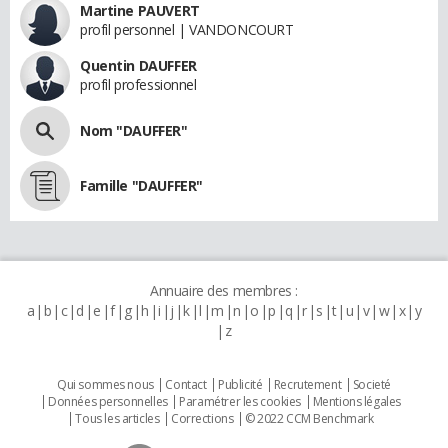
Martine PAUVERT
profil personnel | VANDONCOURT
Quentin DAUFFER
profil professionnel
Nom "DAUFFER"
Famille "DAUFFER"
Annuaire des membres :
a
b
c
d
e
f
g
h
i
j
k
l
m
n
o
p
q
r
s
t
u
v
w
x
y
z
Qui sommes nous
Contact
Publicité
Recrutement
Societé
Données personnelles
Paramétrer les cookies
Mentions légales
Tous les articles
Corrections
© 2022 CCM Benchmark