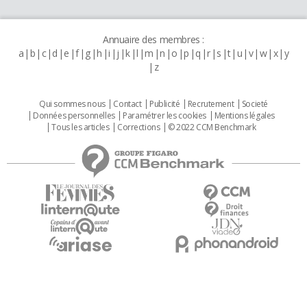
Annuaire des membres :
a
b
c
d
e
f
g
h
i
j
k
l
m
n
o
p
q
r
s
t
u
v
w
x
y
z
Qui sommes nous
Contact
Publicité
Recrutement
Societé
Données personnelles
Paramétrer les cookies
Mentions légales
Tous les articles
Corrections
© 2022 CCM Benchmark