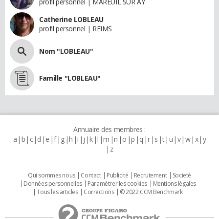
profil personnel | MAREUIL SUR AY
Catherine LOBLEAU
profil personnel | REIMS
Nom "LOBLEAU"
Famille "LOBLEAU"
Annuaire des membres :
a
b
c
d
e
f
g
h
i
j
k
l
m
n
o
p
q
r
s
t
u
v
w
x
y
z
Qui sommes nous
Contact
Publicité
Recrutement
Societé
Données personnelles
Paramétrer les cookies
Mentions légales
Tous les articles
Corrections
© 2022 CCM Benchmark