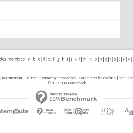
 des membres :
a
b
c
d
e
f
g
h
i
j
k
l
m
n
o
p
q
r
s
t
u
v
Recrutement
Societé
Données personnelles
Paramétrer les cookies
Mentions
© 2022 CCM Benchmark