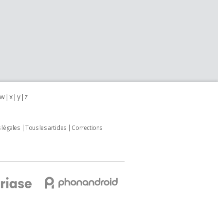
w
x
y
z
 légales
Tous les articles
Corrections