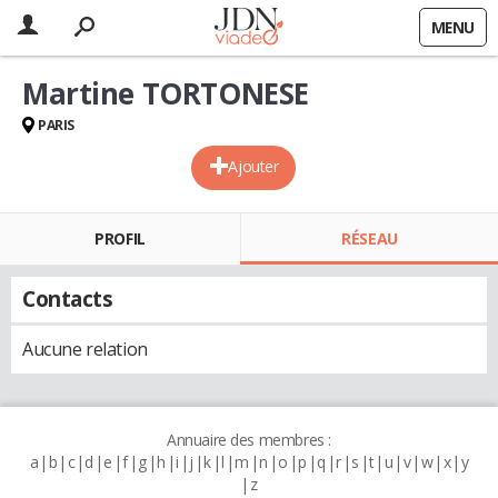
MENU
Martine TORTONESE
PARIS
Ajouter
PROFIL
RÉSEAU
Contacts
Aucune relation
Annuaire des membres :
a
b
c
d
e
f
g
h
i
j
k
l
m
n
o
p
q
r
s
t
u
v
w
x
y
z