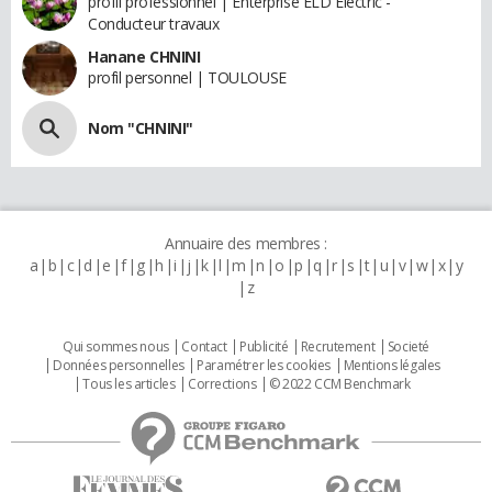
profil professionnel | Enterprise ELD Electric -
Conducteur travaux
Hanane CHNINI
profil personnel | TOULOUSE
Nom "CHNINI"
Annuaire des membres :
a
b
c
d
e
f
g
h
i
j
k
l
m
n
o
p
q
r
s
t
u
v
w
x
y
z
Qui sommes nous
Contact
Publicité
Recrutement
Societé
Données personnelles
Paramétrer les cookies
Mentions légales
Tous les articles
Corrections
© 2022 CCM Benchmark