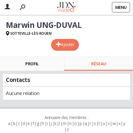
MENU
Marwin UNG-DUVAL
SOTTEVILLE-LÈS-ROUEN
Ajouter
PROFIL
RÉSEAU
Contacts
Aucune relation
Annuaire des membres :
a
b
c
d
e
f
g
h
i
j
k
l
m
n
o
p
q
r
s
t
u
v
w
x
y
z