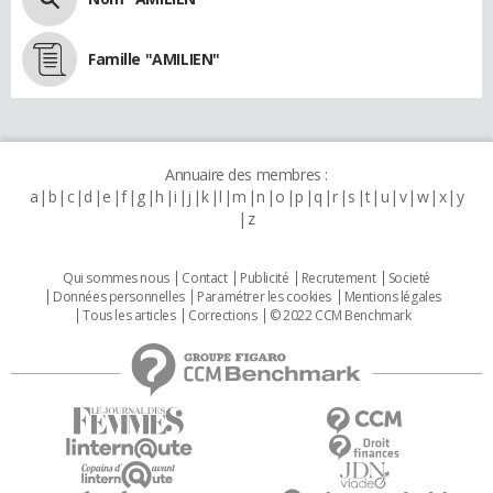
Famille "AMILIEN"
Annuaire des membres :
a
b
c
d
e
f
g
h
i
j
k
l
m
n
o
p
q
r
s
t
u
v
w
x
y
z
Qui sommes nous
Contact
Publicité
Recrutement
Societé
Données personnelles
Paramétrer les cookies
Mentions légales
Tous les articles
Corrections
© 2022 CCM Benchmark