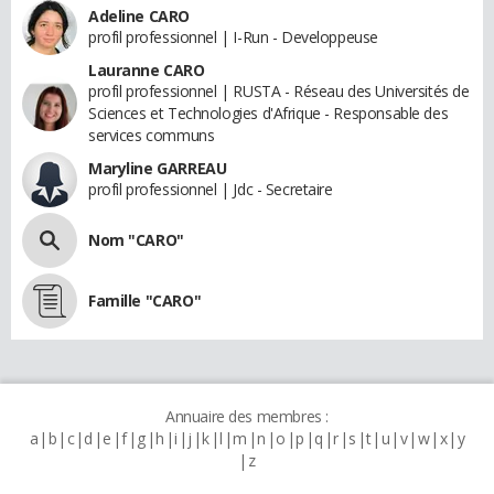
Adeline CARO
profil professionnel | I-Run - Developpeuse
Lauranne CARO
profil professionnel | RUSTA - Réseau des Universités de
Sciences et Technologies d'Afrique - Responsable des
services communs
Maryline GARREAU
profil professionnel | Jdc - Secretaire
Nom "CARO"
Famille "CARO"
Annuaire des membres :
a
b
c
d
e
f
g
h
i
j
k
l
m
n
o
p
q
r
s
t
u
v
w
x
y
z