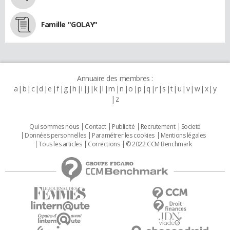
Famille "GOLAY"
Annuaire des membres :
a
b
c
d
e
f
g
h
i
j
k
l
m
n
o
p
q
r
s
t
u
v
w
x
y
z
Qui sommes nous
Contact
Publicité
Recrutement
Societé
Données personnelles
Paramétrer les cookies
Mentions légales
Tous les articles
Corrections
© 2022 CCM Benchmark