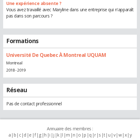
Une expérience absente ?
Vous avez travaillé avec Maryline dans une entreprise qui n'apparaît
pas dans son parcours ?
Formations
Université De Quebec À Montreal UQUAM
Montreal
2018 - 2019
Réseau
Pas de contact professionnel
Annuaire des membres :
a
b
c
d
e
f
g
h
i
j
k
l
m
n
o
p
q
r
s
t
u
v
w
x
y