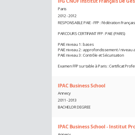
IFG CNOF Institut Français De Ges
Paris
2012 - 2012
RESPONSABLE PAIE - FFP : Fédération Françai
PARCOURS CERTIFIANT FFP : PAIE (PARIS)
PAIE niveau 1 : bases
PAIE niveau 2 : approfondissement / niveau
PAIE niveau 3 : Contrôle et Sécurisation
Examen FFP sur table à Paris : Certificat Pr
IPAC Business School
Annecy
2011 - 2013
BACHELOR DEGREE
IPAC Business School - Institut 
Annecy