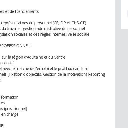
res et de licenciements
s représentatives du personnel (CE, DP et CHS-CT)
, du travail et gestion administrative du personnel
gislation sociales et des règles internes, veille sociale
ROFESSIONNEL :
ur la région d'Aquitaine et du Centre
ollectif
avec le marché de l'emploi et le profil du candidat
els (Fixation d'objectifs, Gestion de la motivation) Reporting
t
e formation
res
s (previsionnel)
e en charge
NEL