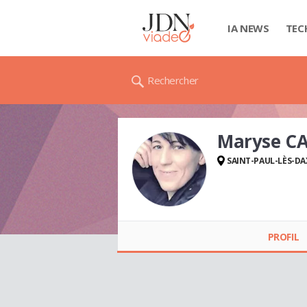
IA NEWS
TEC
Rechercher
Maryse C
SAINT-PAUL-LÈS-DA
Maryse CANOVAS
PROFIL