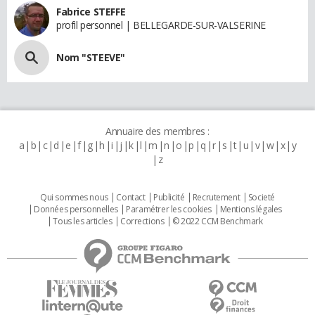
Fabrice STEFFE
profil personnel | BELLEGARDE-SUR-VALSERINE
Nom "STEEVE"
Annuaire des membres :
a
b
c
d
e
f
g
h
i
j
k
l
m
n
o
p
q
r
s
t
u
v
w
x
y
z
Qui sommes nous
Contact
Publicité
Recrutement
Societé
Données personnelles
Paramétrer les cookies
Mentions légales
Tous les articles
Corrections
© 2022 CCM Benchmark