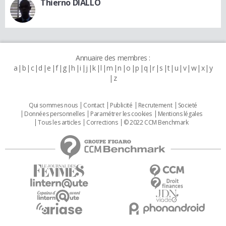
Thierno DIALLO
Annuaire des membres :
a
b
c
d
e
f
g
h
i
j
k
l
m
n
o
p
q
r
s
t
u
v
w
x
y
z
Qui sommes nous
Contact
Publicité
Recrutement
Societé
Données personnelles
Paramétrer les cookies
Mentions légales
Tous les articles
Corrections
© 2022 CCM Benchmark